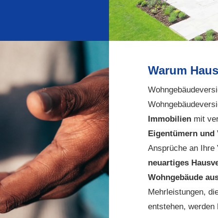
Warum Hausv
Wohngebäudeversich
Wohngebäudeversic
Immobilien
mit ve
Eigentümern und 
Ansprüche an Ihre 
neuartiges Hausv
Wohngebäude ausr
Mehrleistungen, di
entstehen, werden 