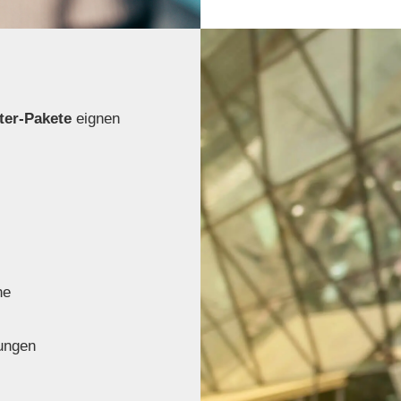
ter-Pakete
eignen
he
tungen