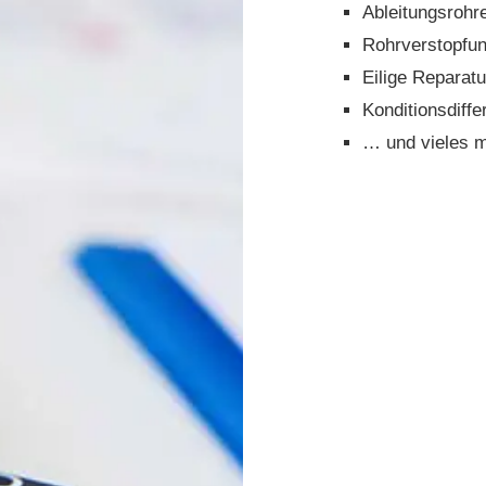
Ableitungsrohr
Rohrverstopfun
Eilige Repara
Konditionsdiff
… und vieles m